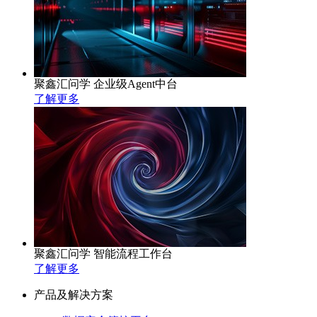
聚鑫汇问学 企业级Agent中台
了解更多
聚鑫汇问学 智能流程工作台
了解更多
产品及解决方案