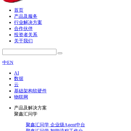
首页
产品及服务
行业解决方案
合作伙伴
投资者关系
关于我们
中
EN
AI
数据
云
基础架构软硬件
物联网
产品及解决方案
聚鑫汇问学
聚鑫汇问学 企业级Agent中台
聚鑫汇问学 智能流程工作台