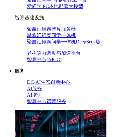
爱问学 PC本地部署大模型
智算基础设施
聚鑫汇鲲泰智算服务器
聚鑫汇鲲泰问学一体机
聚鑫汇鲲泰问学一体机DeepSeek版
异构算力调度与加速平台
智算中心(AICC)
服务
DC·AI生态创新中心
AI服务
AI培训
智算中心运营服务