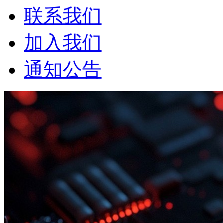
联系我们
加入我们
通知公告