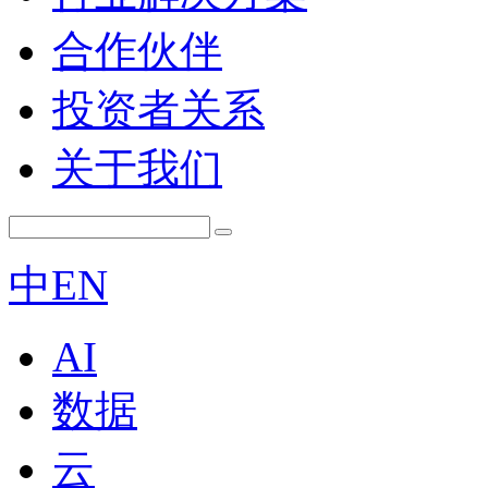
合作伙伴
投资者关系
关于我们
中
EN
AI
数据
云