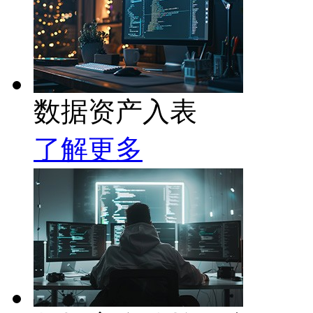
数据资产入表
了解更多