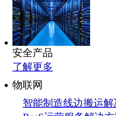
安全产品
了解更多
物联网
智能制造线边搬运解