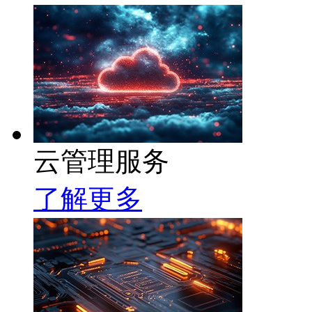
云管理服务
了解更多