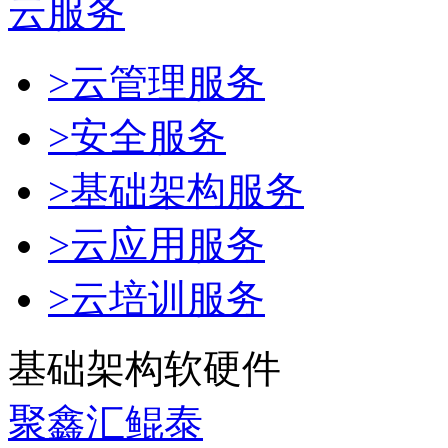
云服务
>云管理服务
>安全服务
>基础架构服务
>云应用服务
>云培训服务
基础架构软硬件
聚鑫汇鲲泰