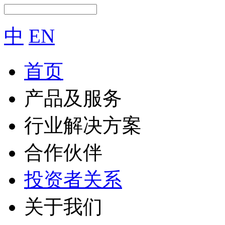
中
EN
首页
产品及服务
行业解决方案
合作伙伴
投资者关系
关于我们