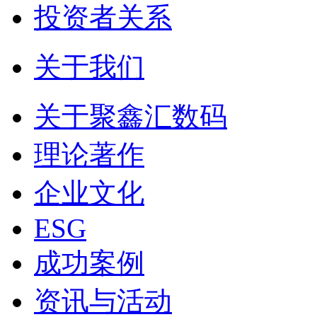
投资者关系
关于我们
关于聚鑫汇数码
理论著作
企业文化
ESG
成功案例
资讯与活动