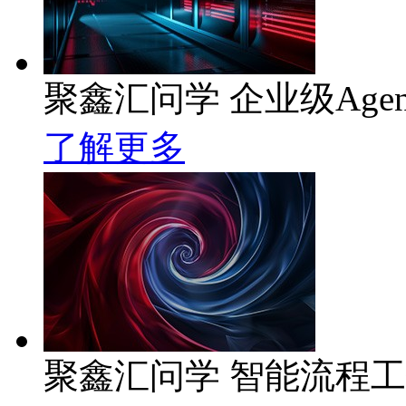
聚鑫汇问学 企业级Age
了解更多
聚鑫汇问学 智能流程