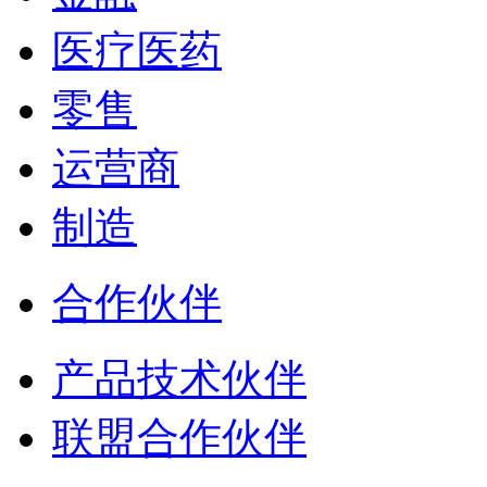
医疗医药
零售
运营商
制造
合作伙伴
产品技术伙伴
联盟合作伙伴