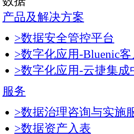
数据
产品及解决方案
>数据安全管控平台
>数字化应用-Blueni
>数字化应用-云捷集成
服务
>数据治理咨询与实施
>数据资产入表