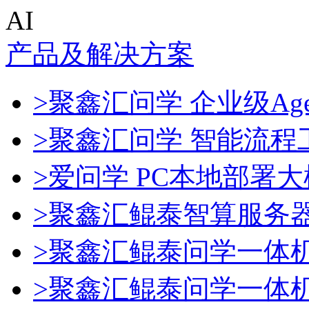
AI
产品及解决方案
>聚鑫汇问学 企业级Age
>聚鑫汇问学 智能流程
>爱问学 PC本地部署
>聚鑫汇鲲泰智算服务
>聚鑫汇鲲泰问学一体
>聚鑫汇鲲泰问学一体机De