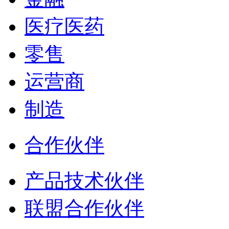
医疗医药
零售
运营商
制造
合作伙伴
产品技术伙伴
联盟合作伙伴