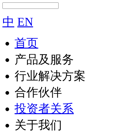
中
EN
首页
产品及服务
行业解决方案
合作伙伴
投资者关系
关于我们