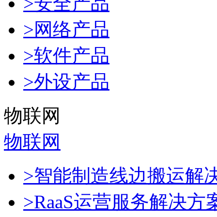
>安全产品
>网络产品
>软件产品
>外设产品
物联网
物联网
>智能制造线边搬运解
>RaaS运营服务解决方