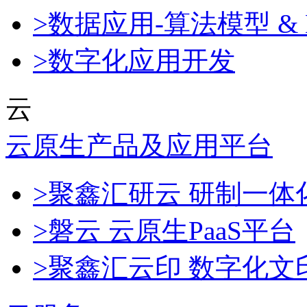
>数据应用-算法模型 & 
>数字化应用开发
云
云原生产品及应用平台
>聚鑫汇研云 研制一
>磐云 云原生PaaS平台
>聚鑫汇云印 数字化文