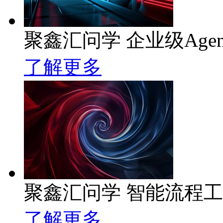
聚鑫汇问学 企业级Age
了解更多
聚鑫汇问学 智能流程
了解更多