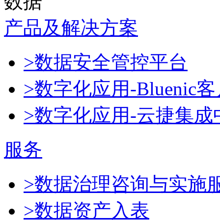
数据
产品及解决方案
>数据安全管控平台
>数字化应用-Blueni
>数字化应用-云捷集成
服务
>数据治理咨询与实施
>数据资产入表