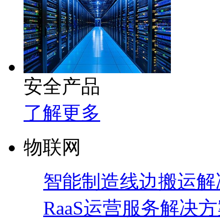
安全产品
了解更多
物联网
智能制造线边搬运解
RaaS运营服务解决