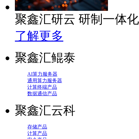
聚鑫汇研云 研制一体
了解更多
聚鑫汇鲲泰
AI算力服务器
通用算力服务器
计算终端产品
数据通信产品
聚鑫汇云科
存储产品
计算产品