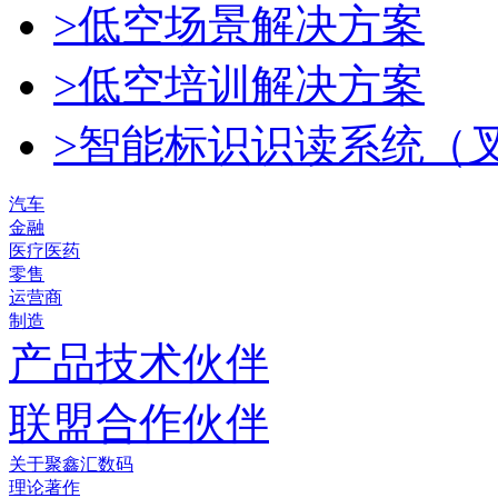
>低空场景解决方案
>低空培训解决方案
>智能标识识读系统（
汽车
金融
医疗医药
零售
运营商
制造
产品技术伙伴
联盟合作伙伴
关于聚鑫汇数码
理论著作